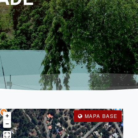
+
MAPA BASE
−