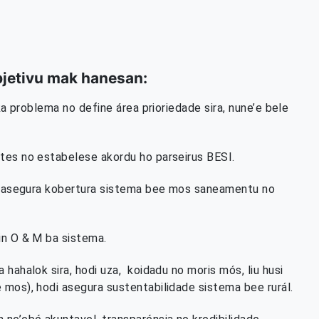
objetivu mak hanesan:
ka problema no define área prioriedade sira, nune’e bele
tes no estabelese akordu ho parseirus BESI.
di asegura kobertura sistema bee mos saneamentu no
in O & M ba sistema.
hahalok sira, hodi uza, koidadu no moris mós, liu husi
 mos), hodi asegura sustentabilidade sistema bee rurál.