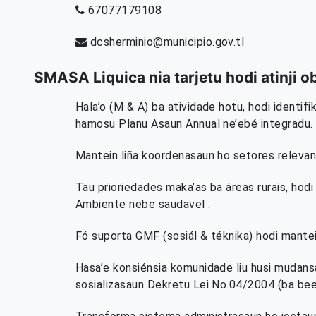
67077179108
dcsherminio@municipio.gov.tl
SMASA Liquica nia tarjetu hodi atinji 
Hala’o (M & A) ba atividade hotu, hodi identifi
hamosu Planu Asaun Annual ne’ebé integradu.
Mantein liña koordenasaun ho setores relevan
Tau prioriedades maka’as ba áreas rurais, ho
Ambiente nebe saudavel .
Fó suporta GMF (sosiál & téknika) hodi mante
Hasa’e konsiénsia komunidade liu husi mudansa 
sosializasaun Dekretu Lei No.04/2004 (ba bee