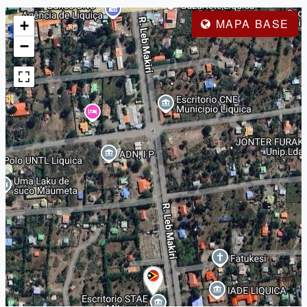
MAPA BASE
+
−