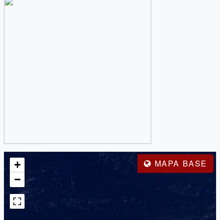
MAPA BASE
+
−