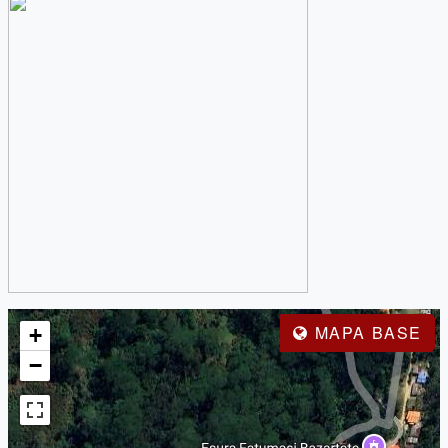
MAPA BASE
+
−