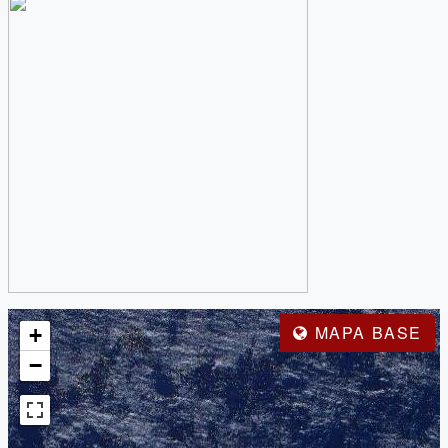
MAPA BASE
+
−