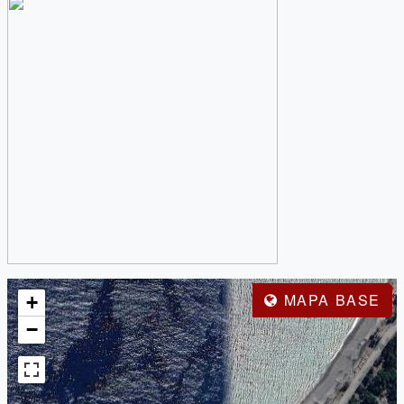
MAPA BASE
+
−