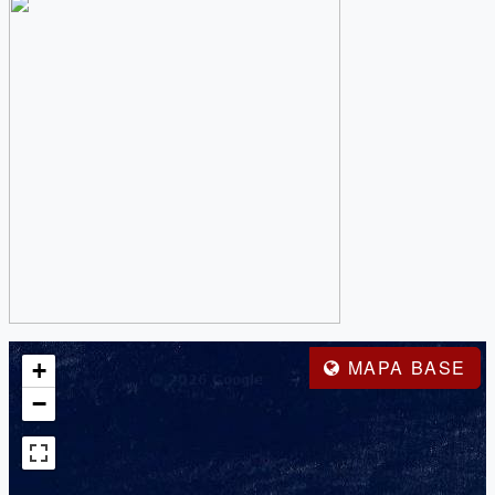
MAPA BASE
+
−