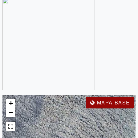
MAPA BASE
+
−