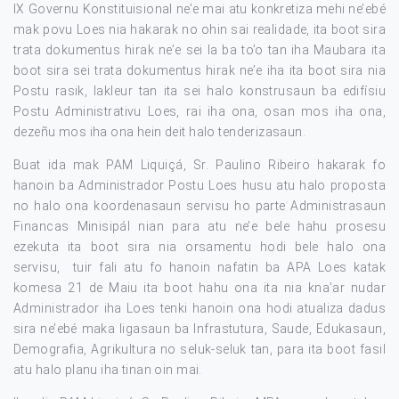
IX Governu Konstituisional ne’e mai atu konkretiza mehi ne’ebé
mak povu Loes nia hakarak no ohin sai realidade, ita boot sira
trata dokumentus hirak ne’e sei la ba to’o tan iha Maubara ita
boot sira sei trata dokumentus hirak ne’e iha ita boot sira nia
Postu rasik, lakleur tan ita sei halo konstrusaun ba edifísiu
Postu Administrativu Loes, rai iha ona, osan mos iha ona,
dezeñu mos iha ona hein deit halo tenderizasaun.
Buat ida mak PAM Liquiçá, Sr. Paulino Ribeiro hakarak fo
hanoin ba Administrador Postu Loes husu atu halo proposta
no halo ona koordenasaun servisu ho parte Administrasaun
Financas Minisipál nian para atu ne’e bele hahu prosesu
ezekuta ita boot sira nia orsamentu hodi bele halo ona
servisu, tuir fali atu fo hanoin nafatin ba APA Loes katak
komesa 21 de Maiu ita boot hahu ona ita nia kna’ar nudar
Administrador iha Loes tenki hanoin ona hodi atualiza dadus
sira ne’ebé maka ligasaun ba Infrastutura, Saude, Edukasaun,
Demografia, Agrikultura no seluk-seluk tan, para ita boot fasil
atu halo planu iha tinan oin mai.