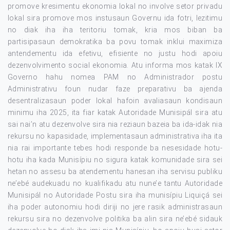
promove kresimentu ekonomia lokal no involve setor privadu
lokal sira promove mos instusaun Governu ida fotri, lezitimu
no diak iha iha teritoriu tomak, kria mos biban ba
partisipasaun demokratika ba povu tomak inklui maximiza
antendementu ida efetivu, efisiente no justu hodi apoiu
dezenvolvimento social ekonomia. Atu informa mos katak IX
Governo hahu nomea PAM no Administrador postu
Administrativu foun nudar faze preparativu ba ajenda
desentralizasaun poder lokal hafoin avaliasaun kondisaun
minimu iha 2025, ita fiar katak Autoridade Munisipál sira atu
sai nai’n atu dezenvolve sira nia reziaun bazeia ba ida-idak nia
rekursu no kapasidade, implementasaun administrativa iha ita
nia rai importante tebes hodi responde ba nesesidade hotu-
hotu iha kada Munisípiu no sigura katak komunidade sira sei
hetan no assesu ba atendementu hanesan iha servisu publiku
ne’ebé audekuadu no kualifikadu atu nune’e tantu Autoridade
Munisipál no Autoridade Postu sira iha munisípiu Liquiçá sei
iha poder autonomiu hodi diriji no jere rasik administrasaun
rekursu sira no dezenvolve politika ba alin sira ne’ebé sidauk