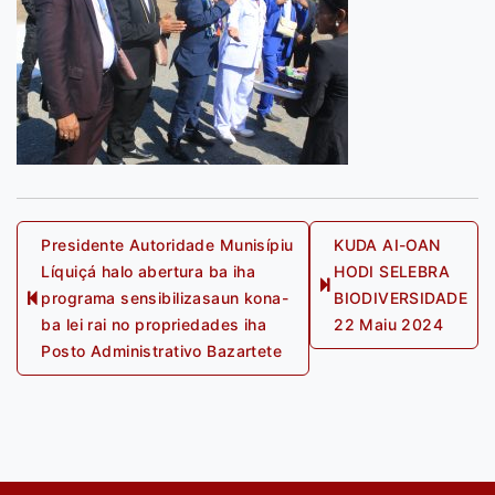
Post
Presidente Autoridade Munisípiu
KUDA AI-OAN
Líquiçá halo abertura ba iha
HODI SELEBRA
navigation
Next
programa sensibilizasaun kona-
BIODIVERSIDADE
Previous
post:
ba lei rai no propriedades iha
22 Maiu 2024
post:
Posto Administrativo Bazartete