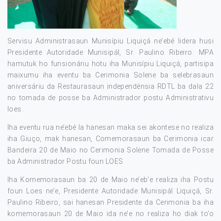
Servisu Administrasaun Munisípiu Liquiçá ne’ebé lidera husi
Presidente Autoridade Munisipál, Sr. Paulino Ribeiro. MPA
hamutuk ho funsionáriu hotu iha Munisípiu Liquiçá, partisipa
maixumu iha eventu ba Cerimonia Solene ba selebrasaun
aniversáriu da Restaurasaun independénsia RDTL ba dala 22
no tomada de posse ba Administrador postu Administrativu
loes.
Iha eventu rua ne’ebé la hanesan maka sei akontese no realiza
iha Giuço, mak hanesan, Comemorasaun ba Cerimonia icar
Bandeira 20 de Maio no Cerimonia Solene Tomada de Posse
ba Administrador Postu foun LOES
Iha Komemorasaun ba 20 de Maio ne’eb’e realiza iha Postu
foun Loes ne’e, Presidente Autoridade Munisipál Liquiçá, Sr.
Paulino Ribeiro, sai hanesan Presidente da Cerimonia ba iha
komemorasaun 20 de Maio ida ne’e no realiza ho diak to’o