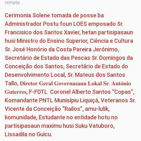
remata.
Cerimonia Solene tomada de posse ba
Administrador Postu foun LOES emposado Sr.
Francisico dos Santos Xavier, hetan partisipasaun
husi Ministro do Ensino Superior, Ciência e Cultura
Sr. José Honório da Costa Pereira Jerónimo,
Secretário de Estado das Pescas Sr. Domingos da
Conceição dos Santos, Secretário de Estado do
Desenvolvimento Local, Sr. Mateus dos Santos
Tallo, 𝐃𝐢𝐫𝐞𝐭𝐨𝐫 𝐆𝐞𝐫𝐚𝐥 𝐆𝐨𝐯𝐞𝐫𝐧𝐚𝐬𝐚𝐮𝐧 𝐋𝐨𝐤𝐚𝐥 𝐒𝐫. 𝐀𝐧𝐭𝐨́𝐧𝐢𝐨
𝐆𝐮𝐭𝐞𝐫𝐫𝐞𝐬, F-FDTL Coronel Alberto Santos “Copas”,
Komandante PNTL Munisípiu Liquiçá, Veteranos Sr.
Vicente da Conceição “Railos”, amu-lulik,
komunidade, Estudante no entidade hotu no
partisipasaun maximu husi Suku Vatuboro,
Lissadila no Guicu.