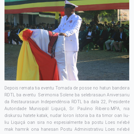
Depois remata tia eventu Tomada de posse no hatun bandeira
RDTL ba eventu Serimonia Solene ba selebrasaun Aniversariu
da Restaurasaun Independênsia RDTL ba dala 22, Presidente
Autoridade Munisipál Liquiçá, Sr. Paulino Ribeiro.MPA, nia
diskursu hatete katak, nudar loron ístoria ba ita timor oan liu-
liu Liquiçá oan sira no espesialmente ba postu Loes ne’ebé
mak hamrik ona hanesan Postu Administrativu Loes ne’ebé