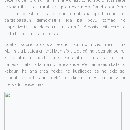
dezenvolve ho diak iha imi nia Munisípiu, ho apoiu husi setor
privadu iha area rural sira promove mos Estado ida forte
lejítimu no estabel iha teritoriu tomak kria oportunidade ba
partisipasaun demokratika ida ba povu tomak no
disponiveliza atendementu publiku ne’ebé evetivu efisiente no
justu ba komunidade tomak.
Koalia sobre potensia ekonomiku no investimentu iha
Munisípiu Liquiçá en jerál Munisípiu Liquiçá iha potensia ou rai
ka plantasaun ne’ebé diak tebes atu kuda ai-han oin-oin
hanesan batar, aifarina no hare alende ne’e plantasaun kafé ho
kakaun iha aha area ne’ebé ho kualidade as no bele sai
produtu esportasaun ne’ebé ho tekniku audekuadu ho valor
merkadu ne’ebé diak.