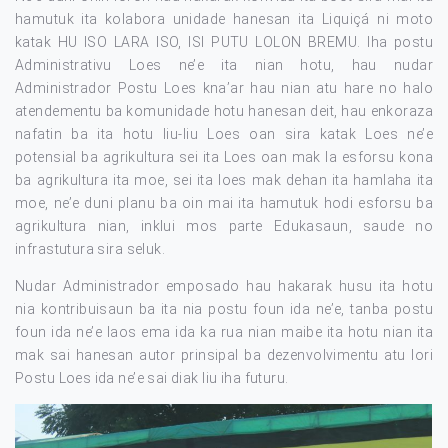
hamutuk ita kolabora unidade hanesan ita Liquiçá ni moto
katak HU ISO LARA ISO, ISI PUTU LOLON BREMU. Iha postu
Administrativu Loes ne’e ita nian hotu, hau nudar
Administrador Postu Loes kna’ar hau nian atu hare no halo
atendementu ba komunidade hotu hanesan deit, hau enkoraza
nafatin ba ita hotu liu-liu Loes oan sira katak Loes ne’e
potensial ba agrikultura sei ita Loes oan mak la esforsu kona
ba agrikultura ita moe, sei ita loes mak dehan ita hamlaha ita
moe, ne’e duni planu ba oin mai ita hamutuk hodi esforsu ba
agrikultura nian, inklui mos parte Edukasaun, saude no
infrastutura sira seluk.
Nudar Administrador emposado hau hakarak husu ita hotu
nia kontribuisaun ba ita nia postu foun ida ne’e, tanba postu
foun ida ne’e laos ema ida ka rua nian maibe ita hotu nian ita
mak sai hanesan autor prinsipal ba dezenvolvimentu atu lori
Postu Loes ida ne’e sai diak liu iha futuru.