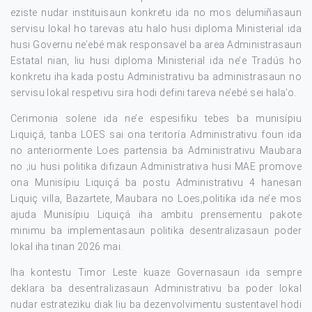
eziste nudar instituisaun konkretu ida no mos delumiñasaun
servisu lokal ho tarevas atu halo husi diploma Ministerial ida
husi Governu ne’ebé mak responsavel ba area Administrasaun
Estatal nian, liu husi diploma Ministerial ida ne’e Tradús ho
konkretu iha kada postu Administrativu ba administrasaun no
servisu lokal respetivu sira hodi defini tareva ne’ebé sei hala’o.
Cerimonia solene ida ne’e espesifiku tebes ba munisípiu
Liquiçá, tanba LOES sai ona teritoría Administrativu foun ida
no anteriormente Loes partensia ba Administrativu Maubara
no ;iu husi politika difizaun Administrativa husi MAE promove
ona Munisípiu Liquiçá ba postu Administrativu 4 hanesan
Liquiç villa, Bazartete, Maubara no Loes,politika ida ne’e mos
ajuda Munisípiu Liquiçá iha ambitu prensementu pakote
minimu ba implementasaun politika desentralizasaun poder
lokal iha tinan 2026 mai.
Iha kontestu Timor Leste kuaze Governasaun ida sempre
deklara ba desentralizasaun Administrativu ba poder lokal
nudar estrateziku diak liu ba dezenvolvimentu sustentavel hodi