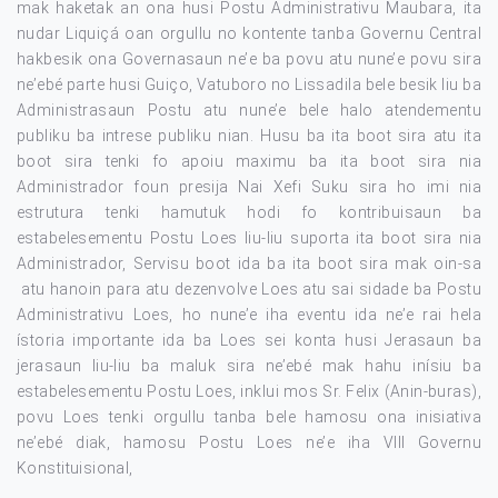
mak haketak an ona husi Postu Administrativu Maubara, ita
nudar Liquiçá oan orgullu no kontente tanba Governu Central
hakbesik ona Governasaun ne’e ba povu atu nune’e povu sira
ne’ebé parte husi Guiço, Vatuboro no Lissadila bele besik liu ba
Administrasaun Postu atu nune’e bele halo atendementu
publiku ba intrese publiku nian. Husu ba ita boot sira atu ita
boot sira tenki fo apoiu maximu ba ita boot sira nia
Administrador foun presija Nai Xefi Suku sira ho imi nia
estrutura tenki hamutuk hodi fo kontribuisaun ba
estabelesementu Postu Loes liu-liu suporta ita boot sira nia
Administrador, Servisu boot ida ba ita boot sira mak oin-sa
atu hanoin para atu dezenvolve Loes atu sai sidade ba Postu
Administrativu Loes, ho nune’e iha eventu ida ne’e rai hela
ístoria importante ida ba Loes sei konta husi Jerasaun ba
jerasaun liu-liu ba maluk sira ne’ebé mak hahu inísiu ba
estabelesementu Postu Loes, inklui mos Sr. Felix (Anin-buras),
povu Loes tenki orgullu tanba bele hamosu ona inisiativa
ne’ebé diak, hamosu Postu Loes ne’e iha VIII Governu
Konstituisional,