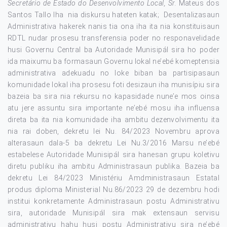
Secretário de Estado do Desenvolvimento Local, Sr.
Mateus dos
Santos Tallo Iha nia diskursu hateten katak; Desentalizasaun
Administrativa hakerek nanis tia ona iha ita nia konstituisaun
RDTL nudar prosesu transferensia poder no responavelidade
husi Governu Central ba Autoridade Munisipál sira ho poder
ida maixumu ba formasaun Governu lokal ne’ebé komeptensia
administrativa adekuadu no loke biban ba partisipasaun
komunidade lokal iha prosesu foti desizaun iha munisípiu sira
bazeia ba sira nia rekursu no kapasidade nune’e mos oinsa
atu jere assuntu sira importante ne’ebé mosu iha influensa
direta ba ita nia komunidade iha ambitu dezenvolvimentu ita
nia rai doben, dekretu lei Nu. 84/2023 Novembru aprova
alterasaun dala-5 ba dekretu Lei Nu.3/2016 Marsu ne’ebé
estabelese Autoridade Munisipál sira hanesan grupu koletivu
diretu publiku iha ambitu Administrasaun publika. Bazeia ba
dekretu Lei 84/2023 Ministériu Amdministrasaun Estatal
produs diploma Ministerial Nu.86/2023 29 de dezembru hodi
institui konkretamente Administrasaun postu Administrativu
sira, autoridade Munisipál sira mak extensaun servisu
administrativu hahu husi postu Administrativu sira ne’ebé