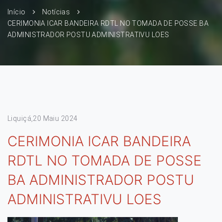
Início
Notícias
CERIMONIA ICAR BANDEIRA RDTL NO TOMADA DE POSSE BA
ADMINISTRADOR POSTU ADMINISTRATIVU LOES
Liquiçá,20 Maiu 2024
CERIMONIA ICAR BANDEIRA
RDTL NO TOMADA DE POSSE
BA ADMINISTRADOR POSTU
ADMINISTRATIVU LOES