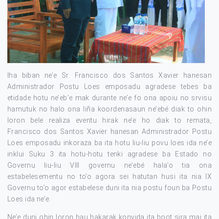
Iha biban ne’e Sr. Francisco dos Santos Xavier hanesan
Administrador Postu Loes emposadu agradese tebes ba
etidade hotu ne’eb’e mak durante ne’e fo ona apoiu no srvisu
hamutuk no halo ona liña koordenasaun ne’ebé diak to ohin
loron bele realiza eventu hirak ne’e ho diak to remata,
Francisco dos Santos Xavier hanesan Administrador Postu
Loes emposadu inkoraza ba ita hotu liu-liu povu loes ida ne’e
inklui Suku 3 ita hotu-hotu tenki agradese ba Estado no
Governu liu-liu VIII governu ne’ebé hala’o tia ona
estabelesementu no to’o agora sei hatutan husi ita nia IX
Governu to’o agor estabelese duni ita nia postu foun ba Postu
Loes ida ne’e.
Ne’e duni ohin loron hau hakarak konvida ita boot sira mai ita