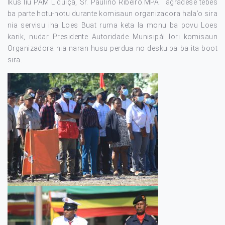
Ikus liu PAM Liquiçá, Sr. Paulino Ribeiro.MPA. agradese tebes
ba parte hotu-hotu durante komisaun organizadora hala’o sira
nia servisu iha Loes Buat ruma keta la monu ba povu Loes
karik, nudar Presidente Autoridade Munisipál lori komisaun
Organizadora nia naran husu perdua no deskulpa ba ita boot
sira.